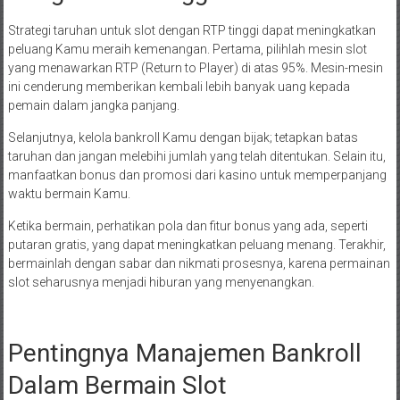
Strategi taruhan untuk slot dengan RTP tinggi dapat meningkatkan
peluang Kamu meraih kemenangan. Pertama, pilihlah mesin slot
yang menawarkan RTP (Return to Player) di atas 95%. Mesin-mesin
ini cenderung memberikan kembali lebih banyak uang kepada
pemain dalam jangka panjang.
Selanjutnya, kelola bankroll Kamu dengan bijak; tetapkan batas
taruhan dan jangan melebihi jumlah yang telah ditentukan. Selain itu,
manfaatkan bonus dan promosi dari kasino untuk memperpanjang
waktu bermain Kamu.
Ketika bermain, perhatikan pola dan fitur bonus yang ada, seperti
putaran gratis, yang dapat meningkatkan peluang menang. Terakhir,
bermainlah dengan sabar dan nikmati prosesnya, karena permainan
slot seharusnya menjadi hiburan yang menyenangkan.
Pentingnya Manajemen Bankroll
Dalam Bermain Slot