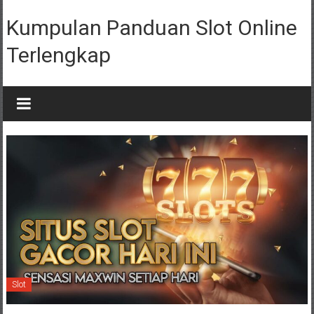
Lompat
ke
Kumpulan Panduan Slot Online
konten
Terlengkap
Slot