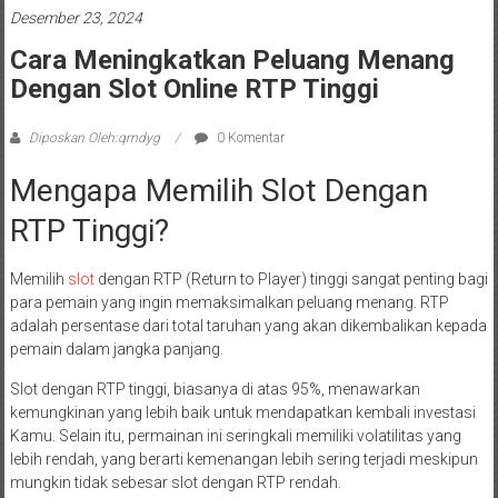
Desember 23, 2024
Cara Meningkatkan Peluang Menang
Dengan Slot Online RTP Tinggi
Diposkan Oleh:qmdyg
0 Komentar
Mengapa Memilih Slot Dengan
RTP Tinggi?
Memilih
slot
dengan RTP (Return to Player) tinggi sangat penting bagi
para pemain yang ingin memaksimalkan peluang menang. RTP
adalah persentase dari total taruhan yang akan dikembalikan kepada
pemain dalam jangka panjang.
Slot dengan RTP tinggi, biasanya di atas 95%, menawarkan
kemungkinan yang lebih baik untuk mendapatkan kembali investasi
Kamu. Selain itu, permainan ini seringkali memiliki volatilitas yang
lebih rendah, yang berarti kemenangan lebih sering terjadi meskipun
mungkin tidak sebesar slot dengan RTP rendah.