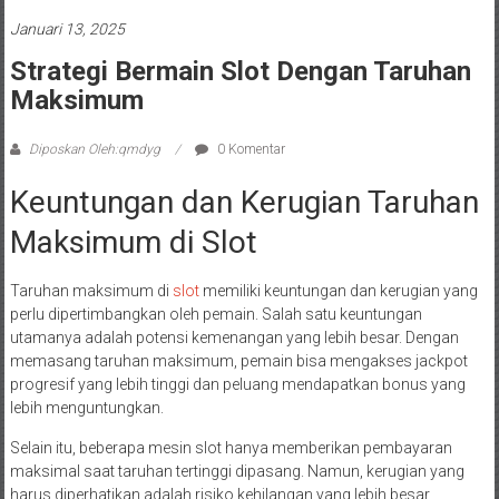
Januari 13, 2025
Strategi Bermain Slot Dengan Taruhan
Maksimum
Diposkan Oleh:qmdyg
0 Komentar
Keuntungan dan Kerugian Taruhan
Maksimum di Slot
Taruhan maksimum di
slot
memiliki keuntungan dan kerugian yang
perlu dipertimbangkan oleh pemain. Salah satu keuntungan
utamanya adalah potensi kemenangan yang lebih besar. Dengan
memasang taruhan maksimum, pemain bisa mengakses jackpot
progresif yang lebih tinggi dan peluang mendapatkan bonus yang
lebih menguntungkan.
Selain itu, beberapa mesin slot hanya memberikan pembayaran
maksimal saat taruhan tertinggi dipasang. Namun, kerugian yang
harus diperhatikan adalah risiko kehilangan yang lebih besar.