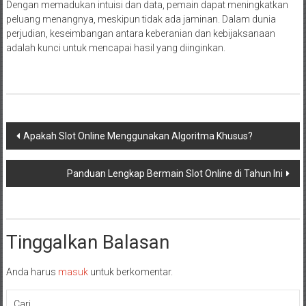
Dengan memadukan intuisi dan data, pemain dapat meningkatkan
peluang menangnya, meskipun tidak ada jaminan. Dalam dunia
perjudian, keseimbangan antara keberanian dan kebijaksanaan
adalah kunci untuk mencapai hasil yang diinginkan.
Navigasi
Apakah Slot Online Menggunakan Algoritma Khusus?
pos
Panduan Lengkap Bermain Slot Online di Tahun Ini
Tinggalkan Balasan
Anda harus
masuk
untuk berkomentar.
Cari