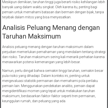
Meskipun demikian, taruhan tinggi juga berarti risiko kehilangan lebih
banyak uang dalam waktu singkat. Oleh karena itu, penting bagi
pemain untuk memahami batasan dan bermain dengan bijak, tanpa
terjebak dalam mitos yang bisa menyesatkan.
Analisis Peluang Menang dengan
Taruhan Maksimum
Analisis peluang menang dengan taruhan maksimum dalam
perjudian memerlukan pemahaman yang mendalam tentang strategi
dan risiko. Taruhan maksimum sering kali menarik perhatian karena
menawarkan potensi kemenangan yang lebih besar.
Namun, perlu diingat bahwa semakin tinggi taruhan, semakin besar
pula risiko yang dihadapi. Dalam konteks ini, penting untuk
mengevaluasi statistik permainan dan memahami pola perilaku
pemain lain. Menggunakan pendekatan analitis, pemain dapat
mengidentifikasi momen yang tepat untuk melakukan taruhan
maksimum, berdasarkan faktor-faktor seperti tren permainan,
keunggulan rumah, dan peluang yang ada.